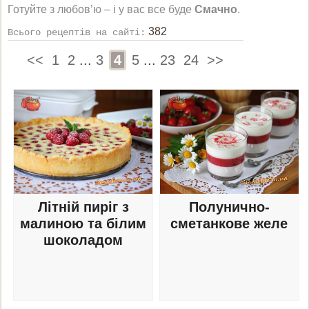
Готуйте з любов’ю – і у вас все буде
Смачно
.
382
Всього рецептів на сайті:
<<
1
2
...
3
4
5
...
23
24
>>
Літній пиріг з
Полунично-
малиною та білим
сметанкове желе
шоколадом