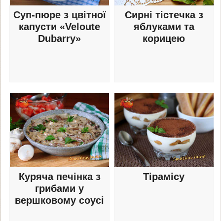
Суп-пюре з цвітної
Сирні тістечка з
капусти «Veloute
яблуками та
Dubarry»
корицею
Куряча печінка з
Тірамісу
грибами у
вершковому соусі