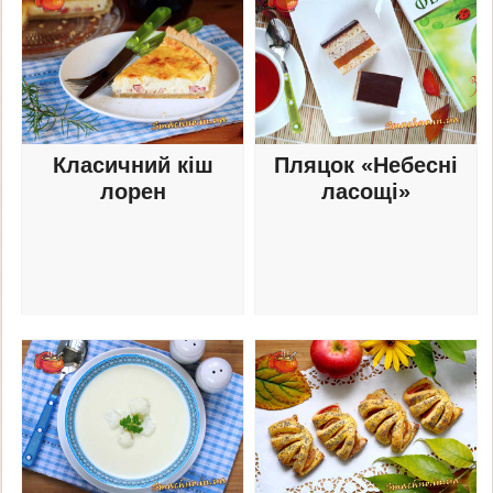
Класичний кіш
Пляцок «Небесні
лорен
ласощі»