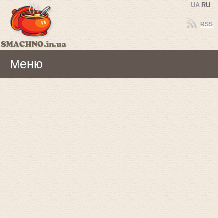
UA
RU
RSS
Меню