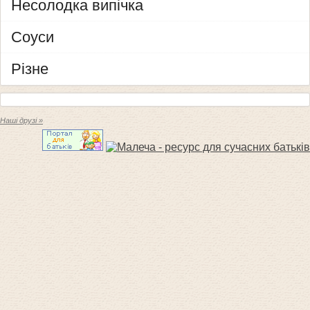
Несолодка випічка
Соуси
Різне
Наші друзі »