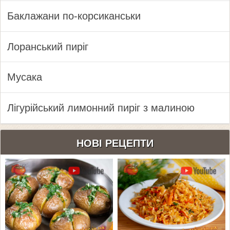
Баклажани по-корсиканськи
Лоранський пиріг
Мусака
Лігурійський лимонний пиріг з малиною
НОВІ РЕЦЕПТИ