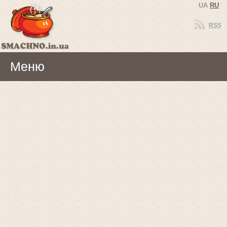
UA
RU
RSS
Меню