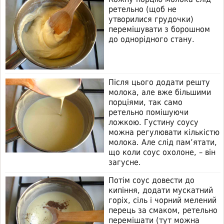
ретельно (щоб не
утворилися грудочки)
перемішувати з борошном
до однорідного стану.
Після цього додати решту
молока, але вже більшими
порціями, так само
ретельно помішуючи
ложкою. Густину соусу
можна регулювати кількістю
молока. Але слід пам’ятати,
що коли соус охолоне, – він
загусне.
Потім соус довести до
кипіння, додати мускатний
горіх, сіль і чорний мелений
перець за смаком, ретельно
перемішати (тут можна