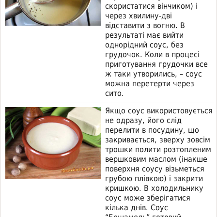
скористатися вінчиком) і
через хвилину-дві
відставити з вогню. В
результаті має вийти
однорідний соус, без
грудочок. Коли в процесі
приготування грудочки все
ж таки утворились, – соус
можна перетерти через
сито.
Якщо соус використовується
не одразу, його слід
перелити в посудину, що
закривається, зверху зовсім
трошки полити розтопленим
вершковим маслом (інакше
поверхня соусу візьметься
грубою плівкою) і закрити
кришкою. В холодильнику
соус може зберігатися
кілька днів. Соус