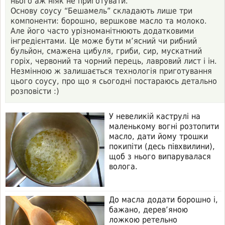
нього аж ніяк не приготувати.
Основу соусу “Бешамель” складають лише три
компоненти: борошно, вершкове масло та молоко.
Але його часто урізноманітнюють додатковими
інгредієнтами. Це може бути м’ясний чи рибний
бульйон, смажена цибуля, гриби, сир, мускатний
горіх, червоний та чорний перець, лавровий лист і ін.
Незмінною ж залишається технологія приготування
цього соусу, про що я сьогодні постараюсь детально
розповісти :)
У невеликій каструлі на
маленькому вогні розтопити
масло, дати йому трошки
покипіти (десь півхвилини),
щоб з нього випарувалася
волога.
До масла додати борошно і,
бажано, дерев’яною
ложкою ретельно