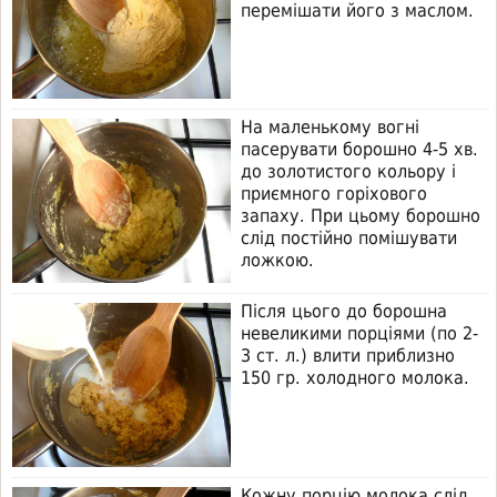
перемішати його з маслом.
На маленькому вогні
пасерувати борошно 4-5 хв.
до золотистого кольору і
приємного горіхового
запаху. При цьому борошно
слід постійно помішувати
ложкою.
Після цього до борошна
невеликими порціями (по 2-
3 ст. л.) влити приблизно
150 гр. холодного молока.
Кожну порцію молока слід