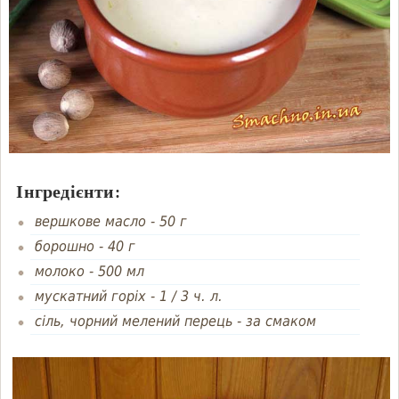
Інгредієнти:
вершкове масло
-
50 г
борошно
-
40 г
молоко
-
500 мл
мускатний горіх
-
1 / 3 ч. л.
сіль, чорний мелений перець
-
за смаком