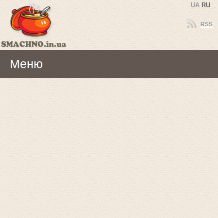
UA
RU
RSS
Меню