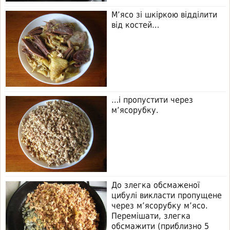
М’ясо зі шкіркою відділити
від костей…
…і пропустити через
м’ясорубку.
До злегка обсмаженої
цибулі викласти пропущене
через м’ясорубку м’ясо.
Перемішати, злегка
обсмажити (приблизно 5