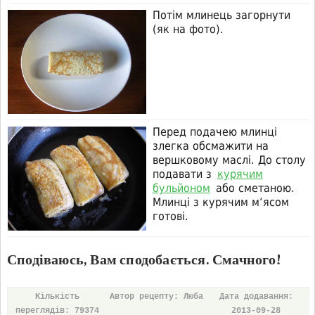
Потім млинець загорнути
(як на фото).
Перед подачею млинці
злегка обсмажити на
вершковому маслі. До столу
подавати з
курячим
бульйоном
або сметаною.
Млинці з курячим м’ясом
готові.
Сподіваюсь, Вам сподобається. Смачного!
Кількість
Автор рецепту: Люба
Дата додавання:
переглядів: 79374
2013-09-28