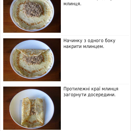
млинця.
Начинку з одного боку
накрити млинцем.
Протилежні краї млинця
загорнути досередини.