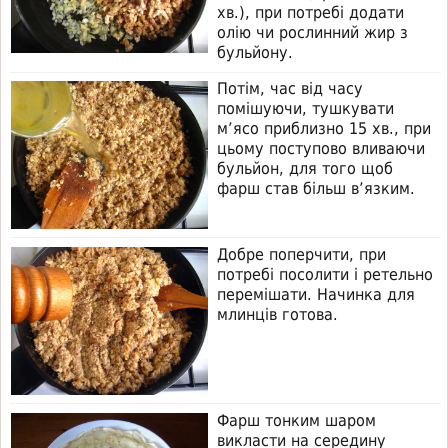
хв.), при потребі додати
олію чи рослинний жир з
бульйону.
Потім, час від часу
помішуючи, тушкувати
м’ясо приблизно 15 хв., при
цьому поступово вливаючи
бульйон, для того щоб
фарш став більш в’язким.
Добре поперчити, при
потребі посолити і ретельно
перемішати. Начинка для
млинців готова.
Фарш тонким шаром
викласти на середину