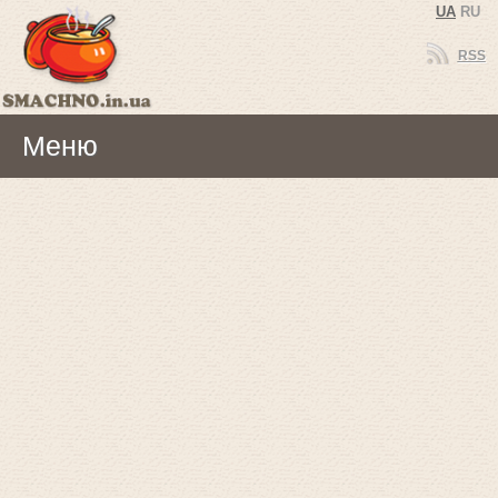
UA
RU
RSS
Меню