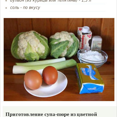
бульон (из курицы или телятины)
-
1,5 л
соль
-
по вкусу
Приготовление супа-пюре из цветной