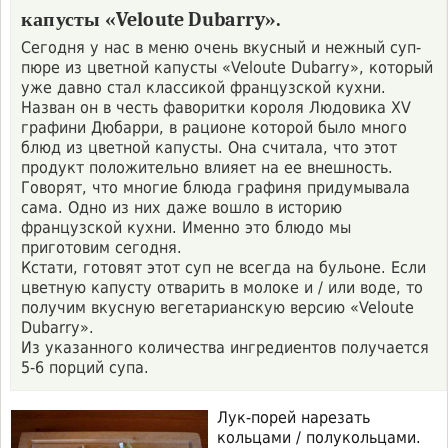
капусты «Veloute Dubarry».
Сегодня у нас в меню очень вкусный и нежный суп-
пюре из цветной капусты «Veloute Dubarry», который
уже давно стал классикой французской кухни.
Назван он в честь фаворитки короля Людовика XV
графини Дюбарри, в рационе которой было много
блюд из цветной капусты. Она считала, что этот
продукт положительно влияет на ее внешность.
Говорят, что многие блюда графиня придумывала
сама. Одно из них даже вошло в историю
французской кухни. Именно это блюдо мы
приготовим сегодня.
Кстати, готовят этот суп не всегда на бульоне. Если
цветную капусту отварить в молоке и / или воде, то
получим вкусную вегетарианскую версию «Veloute
Dubarry».
Из указанного количества ингредиентов получается
5-6 порций супа.
Лук-порей нарезать
кольцами / полукольцами.