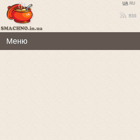
UA
RU
RSS
Меню