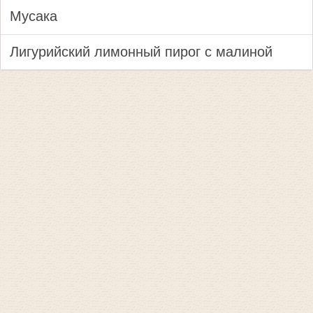
Мусака
Лигурийский лимонный пирог с малиной