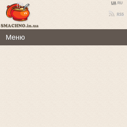
UA
RU
RSS
Меню