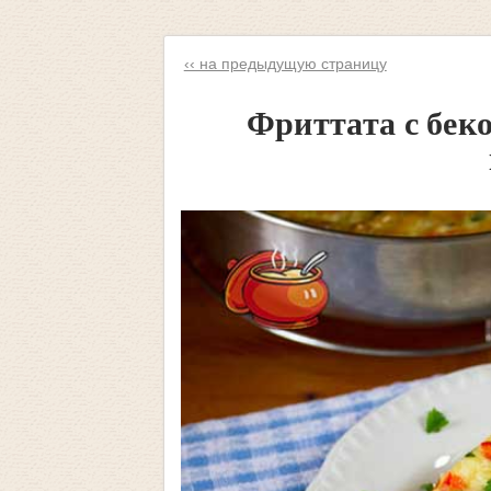
‹‹ на предыдущую страницу
Фриттата с бек