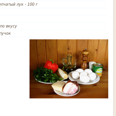
репчатый лук
-
100 г
по вкусу
пучок