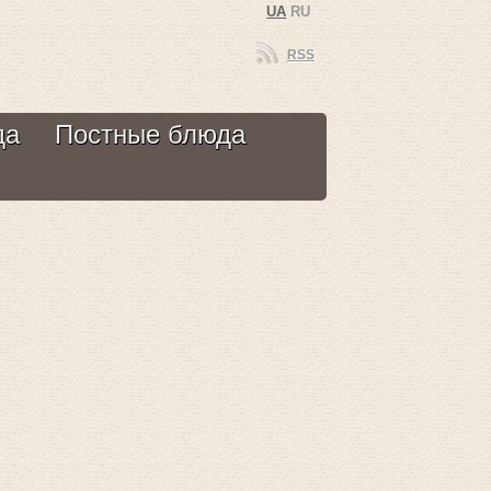
UA
RU
RSS
да
Постные блюда