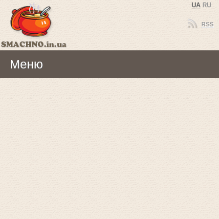
UA
RU
RSS
Меню